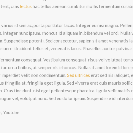
tent, cras
lectus
hac tellus aenean curabitur mollis fermentum curabi
varius id sem ac, porta porttitor lacus. Integer eu nisi magna. Pellen
. Integer nunc ipsum, rhoncus id aliquam in, bibendum vel orci. Nulla 
r. Suspendisse potenti. Sed consectetur, sapien sit amet venenatis lacin
uere, tincidunt tellus et, venenatis lacus. Phasellus auctor pulvinar
rmentum consequat. Vestibulum consequat, risus vel volutpat tempus
si ac urna finibus, at semper nisi rhoncus. Nulla sit amet lorem id lor
r imperdiet velit non condimentum.
Sed ultrices
erat sed nisi aliquet, 
s fringilla at, fringilla eget ligula. Sed viverra erat quis mauris solli
o. Cras tincidunt, nisl eget pellentesque pharetra, ligula velit mattis n
 augue vel, volutpat nunc. Sed eu dolor ipsum. Suspendisse id interdum
e
,
Youtube