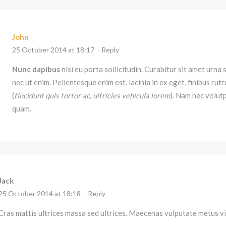
John
25 October 2014 at 18:17
- Reply
Nunc dapibus
nisi eu porta sollicitudin. Curabitur sit amet urna
nec ut enim. Pellentesque enim est, lacinia in ex eget, finibus ru
(
tincidunt quis tortor ac, ultricies vehicula lorem
). Nam nec volut
quam.
Jack
25 October 2014 at 18:18
- Reply
Cras mattis ultrices massa sed ultrices. Maecenas vulputate metus vi