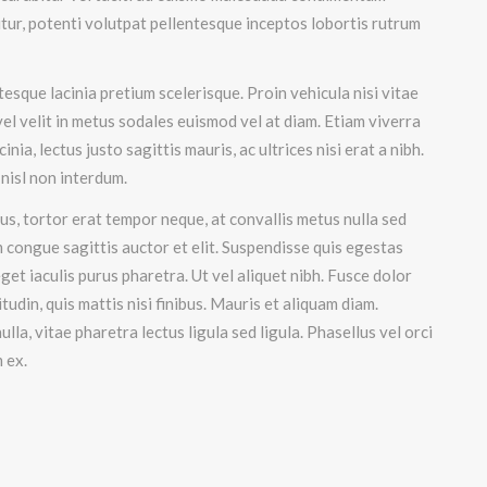
tur, potenti volutpat pellentesque inceptos lobortis rutrum
tesque lacinia pretium scelerisque. Proin vehicula nisi vitae
vel velit in metus sodales euismod vel at diam. Etiam viverra
ia, lectus justo sagittis mauris, ac ultrices nisi erat a nibh.
 nisl non interdum.
, tortor erat tempor neque, at convallis metus nulla sed
em congue sagittis auctor et elit. Suspendisse quis egestas
eget iaculis purus pharetra. Ut vel aliquet nibh. Fusce dolor
citudin, quis mattis nisi finibus. Mauris et aliquam diam.
ulla, vitae pharetra lectus ligula sed ligula. Phasellus vel orci
 ex.