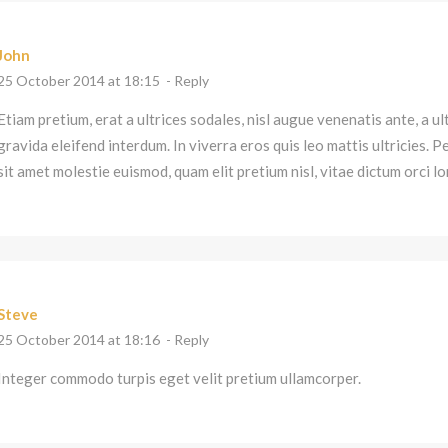
John
25 October 2014 at 18:15
- Reply
Etiam pretium, erat a ultrices sodales, nisl augue venenatis ante, a ul
gravida eleifend interdum. In viverra eros quis leo mattis ultricies. P
sit amet molestie euismod, quam elit pretium nisl, vitae dictum orci l
Steve
25 October 2014 at 18:16
- Reply
Integer commodo turpis eget velit pretium ullamcorper.