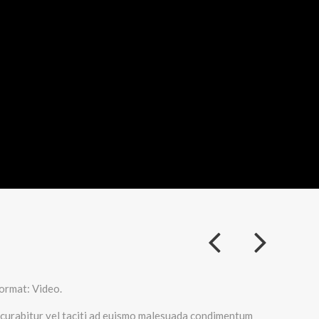
Format: Video.
m curabitur vel taciti ad euismo malesuada condimentum