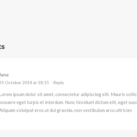
ts
Jane
25 October 2014 at 18:15
- Reply
Lorem ipsum dolor sit amet, consectetur adipiscing elit. Mauris solli
posuere eget turpis et interdum. Nunc tincidunt dictum elit, eget susci
Aliquam volutpat eros ut dui gravida, non vestibulum arcu ultricies