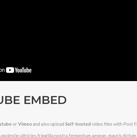
UBE EMBED
utube
or
Vimeo
and also upload
Self-hosted
video files with Post 
a molestie ultricies fringilla nostra fermentum aenean, mauris dictu