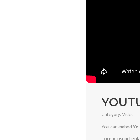
YOUT
Category:
Video
You can embed
Yo
Lorem
ipsum ligul