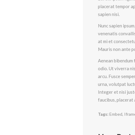
placerat tempor ap
sapien nisi.
Nunc sapien ipsum, 
venenatis convallis
at mi et consectetu
Mauris non ante pos
Aenean bibendum fe
odio. Ut viverra ni
arcu. Fusce sempe
urna, volutpat luctu
Integer et nisi just
faucibus, placerat
Tags:
Embed
,
Ifram