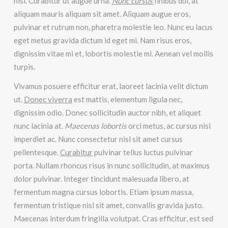
nisi. Curabitur ut augue urna.
Nunc cursus
finibus dui, at
aliquam mauris aliquam sit amet. Aliquam augue eros,
pulvinar et rutrum non, pharetra molestie leo. Nunc eu lacus
eget metus gravida dictum id eget mi. Nam risus eros,
dignissim vitae mi et, lobortis molestie mi. Aenean vel mollis
turpis.
Vivamus posuere efficitur erat, laoreet lacinia velit dictum
ut.
Donec viverra
est mattis, elementum ligula nec,
dignissim odio. Donec sollicitudin auctor nibh, et aliquet
nunc lacinia at.
Maecenas lobortis
orci metus, ac cursus nisi
imperdiet ac. Nunc consectetur nisl sit amet cursus
pellentesque.
Curabitur
pulvinar tellus luctus pulvinar
porta. Nullam rhoncus risus in nunc sollicitudin, at maximus
dolor pulvinar. Integer tincidunt malesuada libero, at
fermentum magna cursus lobortis. Etiam ipsum massa,
fermentum tristique nisl sit amet, convallis gravida justo.
Maecenas interdum fringilla volutpat. Cras efficitur, est sed