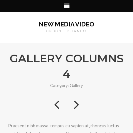
NEW MEDIA VIDEO
LONDON | ISTANBUL
GALLERY COLUMNS
4
Category:
Gallery
Praesent nibh massa, tempus eu sapien at, rhoncus luctus