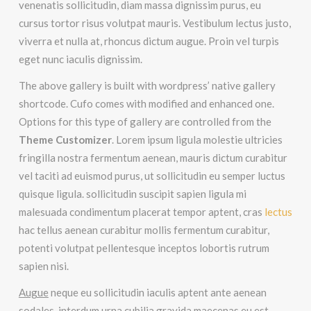
venenatis sollicitudin, diam massa dignissim purus, eu
cursus tortor risus volutpat mauris. Vestibulum lectus justo,
viverra et nulla at, rhoncus dictum augue. Proin vel turpis
eget nunc iaculis dignissim.
The above gallery is built with wordpress’ native gallery
shortcode. Cufo comes with modified and enhanced one.
Options for this type of gallery are controlled from the
Theme Customizer
. Lorem ipsum ligula molestie ultricies
fringilla nostra fermentum aenean, mauris dictum curabitur
vel taciti ad euismod purus, ut sollicitudin eu semper luctus
quisque ligula. sollicitudin suscipit sapien ligula mi
malesuada condimentum placerat tempor aptent, cras
lectus
hac tellus aenean curabitur mollis fermentum curabitur,
potenti volutpat pellentesque inceptos lobortis rutrum
sapien nisi.
Augue
neque eu sollicitudin iaculis aptent ante aenean
sodales, interdum urna cubilia gravida maecenas eu est