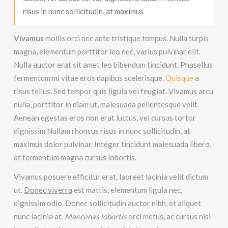
risus in nunc sollicitudin, at maximus
Vivamus
mollis orci nec ante tristique tempus. Nulla turpis
magna, elementum porttitor leo nec, varius pulvinar elit.
Nulla auctor erat sit amet leo bibendum tincidunt. Phasellus
fermentum mi vitae eros dapibus scelerisque.
Quisque
a
risus tellus. Sed tempor quis ligula vel feugiat. Vivamus arcu
nulla, porttitor in diam ut, malesuada pellentesque velit.
Aenean egestas eros non erat luctus, vel cursus tortor
dignissim.Nullam rhoncus risus in nunc sollicitudin, at
maximus dolor pulvinar. Integer tincidunt malesuada libero,
at fermentum magna cursus lobortis.
Vivamus posuere efficitur erat, laoreet lacinia velit dictum
ut.
Donec viverra
est mattis, elementum ligula nec,
dignissim odio. Donec sollicitudin auctor nibh, et aliquet
nunc lacinia at.
Maecenas lobortis
orci metus, ac cursus nisi