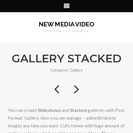
NEW MEDIA VIDEO
LONDON | ISTANBUL
GALLERY STACKED
Category:
Gallery
You can create
Slideshows
and
Stacked
galleries with Post
Format: Gallery. Also you can manage – add/edit/delete
images any time you want. Cufo comes with huge amount of