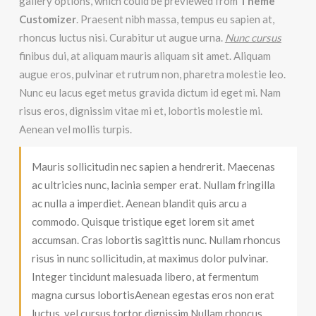
gallery options, which could be previewed from
Theme
Customizer
. Praesent nibh massa, tempus eu sapien at,
rhoncus luctus nisi. Curabitur ut augue urna.
Nunc cursus
finibus dui, at aliquam mauris aliquam sit amet. Aliquam
augue eros, pulvinar et rutrum non, pharetra molestie leo.
Nunc eu lacus eget metus gravida dictum id eget mi. Nam
risus eros, dignissim vitae mi et, lobortis molestie mi.
Aenean vel mollis turpis.
Mauris sollicitudin nec sapien a hendrerit. Maecenas
ac ultricies nunc, lacinia semper erat. Nullam fringilla
ac nulla a imperdiet. Aenean blandit quis arcu a
commodo. Quisque tristique eget lorem sit amet
accumsan. Cras lobortis sagittis nunc. Nullam rhoncus
risus in nunc sollicitudin, at maximus dolor pulvinar.
Integer tincidunt malesuada libero, at fermentum
magna cursus lobortisAenean egestas eros non erat
luctus, vel cursus tortor dignissim.Nullam rhoncus